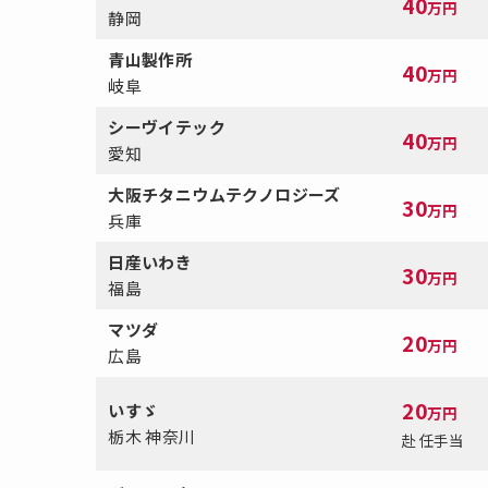
40
万円
静岡
青山製作所
40
万円
岐阜
シーヴイテック
40
万円
愛知
大阪チタニウムテクノロジーズ
30
万円
兵庫
日産いわき
30
万円
福島
マツダ
20
万円
広島
20
いすゞ
万円
栃木 神奈川
赴任手当