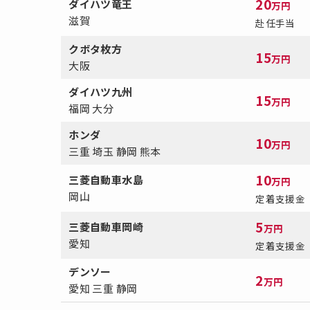
20
ダイハツ竜王
万円
滋賀
赴任手当
クボタ枚方
15
万円
大阪
ダイハツ九州
15
万円
福岡 大分
ホンダ
10
万円
三重 埼玉 静岡 熊本
10
三菱自動車水島
万円
岡山
定着支援金
5
三菱自動車岡崎
万円
愛知
定着支援金
デンソー
2
万円
愛知 三重 静岡