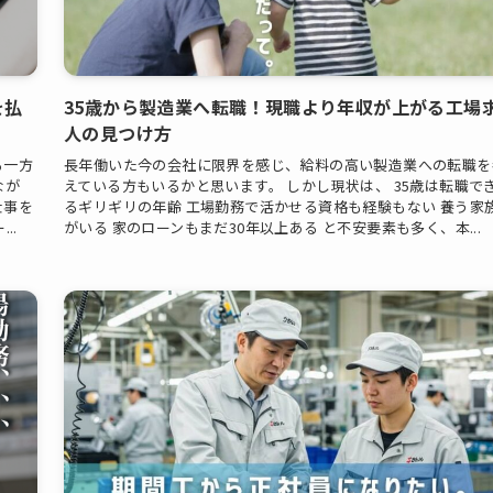
を払
35歳から製造業へ転職！現職より年収が上がる工場
人の見つけ方
る一方
長年働いた今の会社に限界を感じ、給料の高い製造業への転職を
なが
えている方もいるかと思います。 しかし現状は、 35歳は転職で
仕事を
るギリギリの年齢 工場勤務で活かせる資格も経験もない 養う家
..
がいる 家のローンもまだ30年以上ある と不安要素も多く、本...