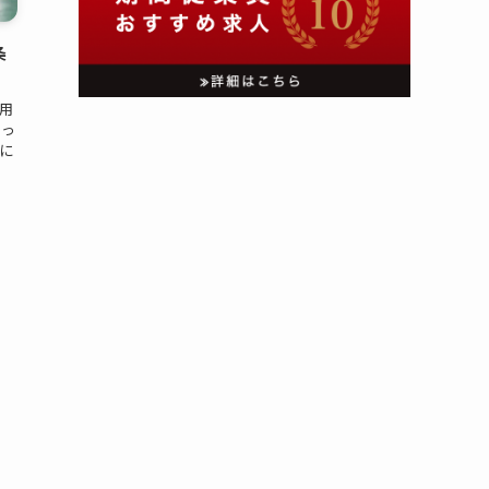
条
用
やっ
に