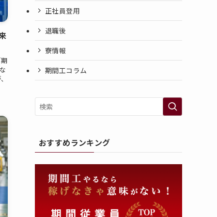
正社員登用
退職後
来
寮情報
「期
な
期間工コラム
が、
おすすめランキング