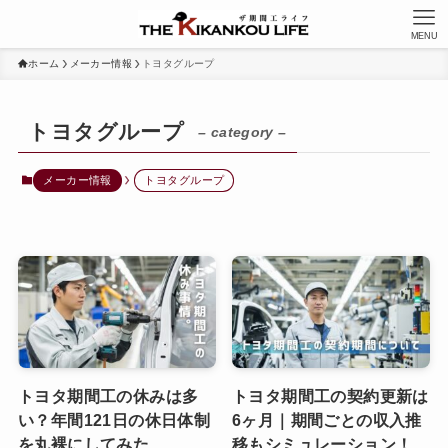
MENU
ホーム
メーカー情報
トヨタグループ
トヨタグループ
– category –
メーカー情報
トヨタグループ
トヨタ期間工の休みは多
トヨタ期間工の契約更新は
い？年間121日の休日体制
6ヶ月｜期間ごとの収入推
を丸裸にしてみた
移もシミュレーション！